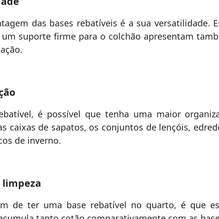
dade
ntagem das bases rebatíveis é a sua versatilidade. 
 um suporte firme para o colchão apresentam ta
mação.
ção
batível, é possível que tenha uma maior organiza
s caixas de sapatos, os conjuntos de lençóis, edre
cos de inverno.
e limpeza
m de ter uma base rebatível no quarto, é que e
acumula tanto cotão comparativamente com as bases