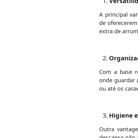
Versatili
A principal va
de oferecerem
extra de arru
Organiza
Com a base re
onde guardar a
ou até os casa
Higiene 
Outra vantage
descanso não 