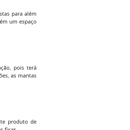
Estas para além
mbém um espaço
ção, pois terá
dões, as mantas
ste produto de
 fixas.