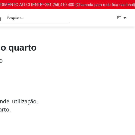
DIMENTO AO CLIENTE
+351 256 410 400 (Chamada para rede fixa nacional)
PT
no quarto
de utilização,
arto.