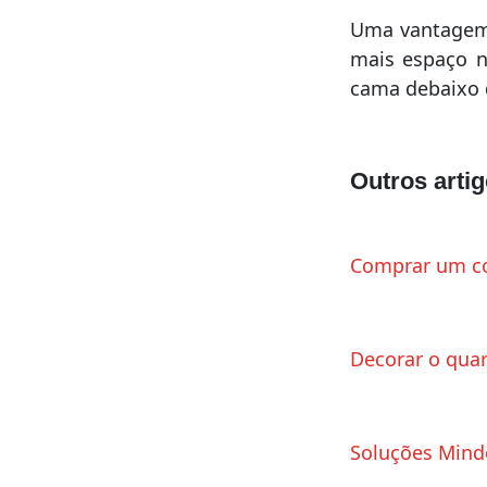
Uma vantagem 
mais espaço n
cama debaixo d
Outros arti
Comprar um co
Decorar o qua
Soluções Mind