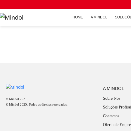
Um novo conceito de descanso
HOME
A MINDOL
SOLUÇÕE
A MINDOL
Sobre Nós
© Mindol 2021.
© Mindol 2025. Todos os direitos reservados..
Soluções Profiss
Contactos
Oferta de Empr